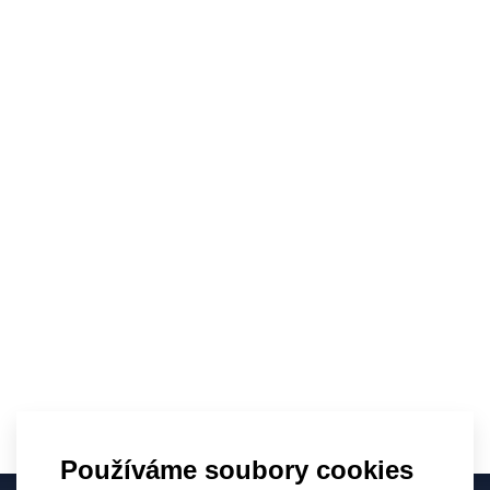
0,75l)
1–6 sad – dopravné 124 Kč
7–12 sad – dopravné 220 Kč
13–18 sad – dopravné 299 Kč
19 a více sad – doprava zdarma
4) Dárkové sady – 2 láhve (dorpava stejná jako láhev
0,75l)
1–3 sad – dopravné 124 Kč
4–6 sad – dopravné 220 Kč
7–9 sad – dopravné 299 Kč
10 a více sad – doprava zdarma
5) Dárkové sady – 2× víno + 2× delikatesy / 1× víno +
2× sklenička
1–2 sady – dopravné 124 Kč
Používáme soubory cookies
3–4 sady – dopravné 220 Kč