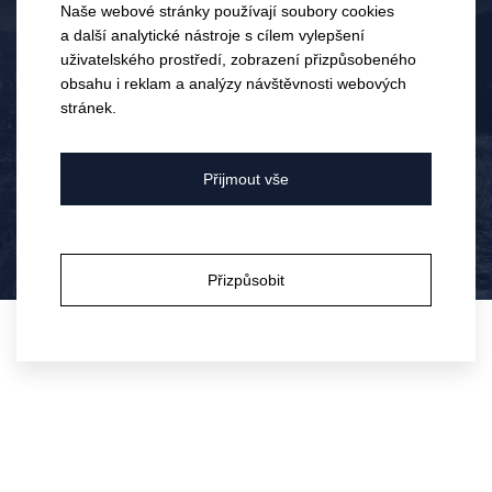
Naše webové stránky používají soubory cookies
a další analytické nástroje s cílem vylepšení
uživatelského prostředí, zobrazení přizpůsobeného
Elektronický obchod je dostupný
obsahu i reklam a analýzy návštěvnosti webových
pouze pro osoby starší 18 let.
stránek.
23.
0
Den Bublinek 2026
Bylo vám již 18 let?
Přijmout vše
ČVN
Brno se rozzářilo národní
značkou perlivých vín a my byli
2026
Ano
Ne
u toho!
Přizpůsobit