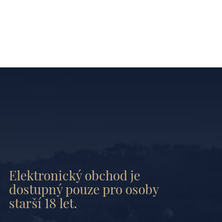
Elektronický obchod je
dostupný pouze pro osoby
starší 18 let.