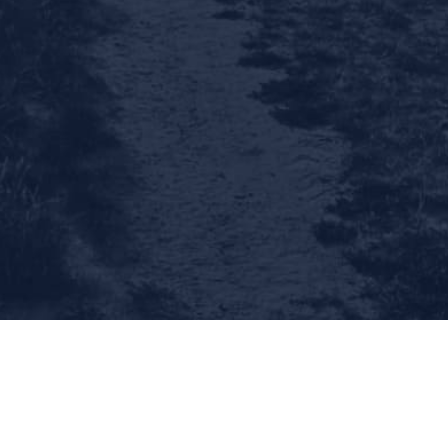
NAJDETE NÁS
Kobylí 716, 691 10 Kobylí