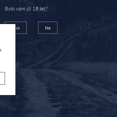
Bylo vám již 18 let?
ině. S přáteli. Milujeme své
víno. Udělejte na Valentýna
Ano
Ne
jte jim chvíle pohody
e
í objednávce“ Vaše přání v celém
ašleme Vám spolu s objednanou