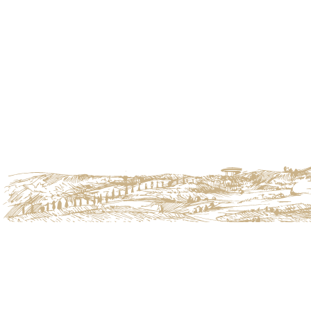
DOPRAVA
Patria Kobylí a.s.
O NÁS
Kobylí č.p. 716, 691 10 Kobylí
PLATBA