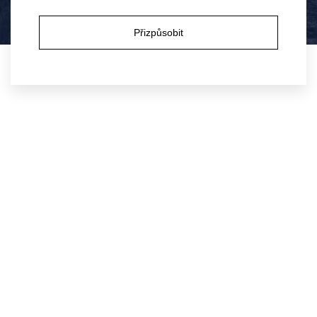
Ano
Ne
Tož na zdraví!
Přizpůsobit
14.
září,
2022
Patria Kobylí a.s.
Kobylí č.p. 716, 691 10 Kobylí
IČ: 25532359
DIČ: CZ25532359