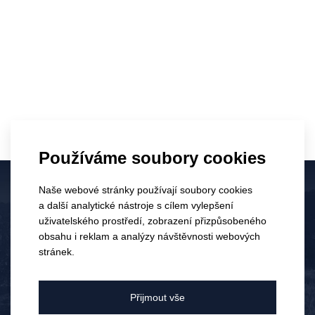
Používáme soubory cookies
Naše webové stránky používají soubory cookies
a další analytické nástroje s cílem vylepšení
Víno z Kobylí Zweigeltrebe
Nealkoholické Frízzo
uživatelského prostředí, zobrazení přizpůsobeného
Gallery
růžové 0,0 %
Elektronický obchod je dostupný
obsahu i reklam a analýzy návštěvnosti webových
pouze pro osoby starší 18 let.
jakostní víno odrůdové,
sladké
stránek.
červené, suché, 2020
109 Kč
139 Kč
Bylo vám již 18 let?
152 Kč
Přijmout vše
195 Kč