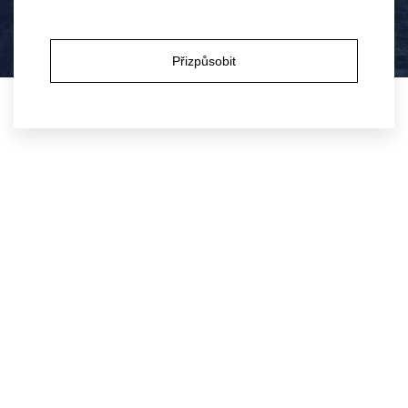
Ano
Ne
Přizpůsobit
Víno z Kobylí Bublinky bílé
Víno z Kobylí Bublinky
rosé
Moravské zemské víno,
Moravské zemské víno,
perlivé, polosuché, 2025
perlivé, polosuché, 2025
129 Kč
129 Kč
166 Kč
166 Kč