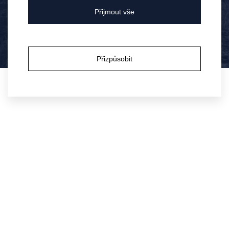
Jaký bude ročník 2026, ukáže až další vývoj. V této fázi je
Bylo vám již 18 let?
Přijmout vše
ještě brzy dělat závěry – rozhodnou podmínky v létě a
průběh zrání. Už teď je ale jasné, že základ úrody je
Ano
Ne
položen. To, co dnes vidíme jako drobná květenství, se
Přizpůsobit
během několika měsíců může proměnit v kvalitní hrozny,
pokud réva dostane vhodné podmínky a správnou péči.
22.
květen,
2026
Novinky o víně
Patria Kobylí a.s.