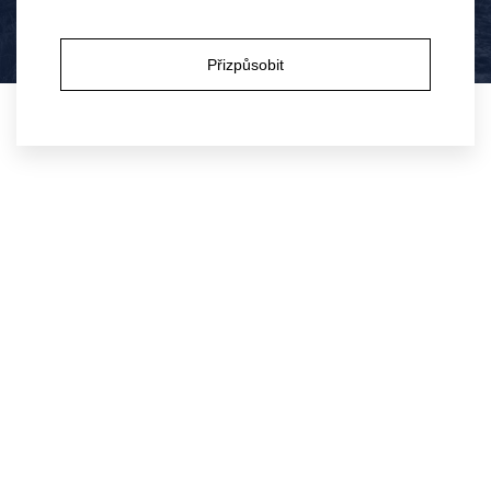
milovníky vína, popovídat si, připít si a společně 
Ano
Ne
„zaperlit po našem“. 
Přizpůsobit
23.
červen,
2026
Novinky o víně
Patria Kobylí a.s.
Kobylí č.p. 716, 691 10 Kobylí
IČ: 25532359
DIČ: CZ25532359