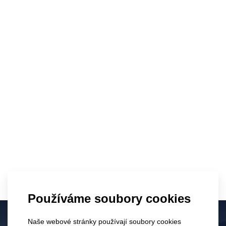
měkkou peřinu.
Zimní řez révy patří k těm tichým, ale naprosto
zásadním úkonům, které určují podobu celé nadcházející
sezóny. V době, kdy vinice spí pod sněhem a krajina se
zdá být nehybná, se odehrává práce, která rozhoduje o
kvalitě hroznů, vitalitě keře i dlouhověkosti celé vinice.
Právě v zimě se totiž réva nejlépe tvaruje – míza stojí,
rostlina je v klidu a každý zásah je pro ni nejméně
zatěžující.
Řezem se reguluje množství oček, která na keři
zůstanou. Každé očko představuje budoucí výhon a
potenciální hrozen, a proto je důležité ponechat jich jen
tolik, kolik keř skutečně zvládne uživit. Kdyby se nechal
Používáme soubory cookies
růst bez omezení, rychle by se změnil v neprostupnou
změť dřeva, která by sice bujně rostla, ale plodila by
Naše webové stránky používají soubory cookies