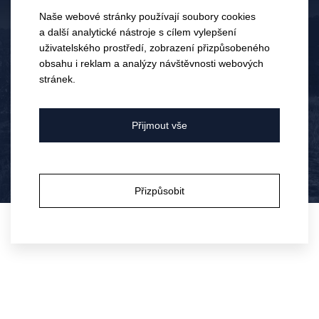
Naše webové stránky používají soubory cookies
a další analytické nástroje s cílem vylepšení
uživatelského prostředí, zobrazení přizpůsobeného
Elektronický obchod je dostupný
obsahu i reklam a analýzy návštěvnosti webových
pouze pro osoby starší 18 let.
stránek.
23.
0
Den Bublinek 2026
Bylo vám již 18 let?
Přijmout vše
ČVN
Brno se rozzářilo národní
značkou perlivých vín a my byli
2026
u toho!
Ano
Ne
Přizpůsobit