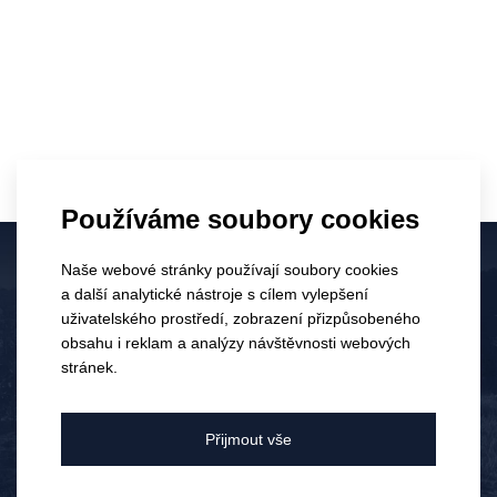
23.
0
Den Bublinek 2026
ČVN
Brno se rozzářilo národní
Používáme soubory cookies
značkou perlivých vín a my byli
2026
u toho!
Naše webové stránky používají soubory cookies
a další analytické nástroje s cílem vylepšení
uživatelského prostředí, zobrazení přizpůsobeného
Elektronický obchod je dostupný
obsahu i reklam a analýzy návštěvnosti webových
pouze pro osoby starší 18 let.
stránek.
Bylo vám již 18 let?
Přijmout vše