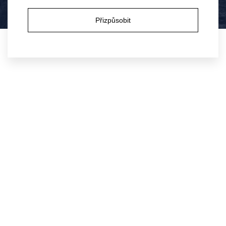
Ano
Ne
Přizpůsobit