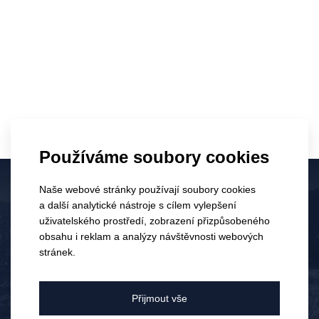
23.
0
Den Bublinek 2026
Používáme soubory cookies
ČVN
Brno se rozzářilo národní
Naše webové stránky používají soubory cookies
značkou perlivých vín a my byli
2026
a další analytické nástroje s cílem vylepšení
u toho!
uživatelského prostředí, zobrazení přizpůsobeného
Elektronický obchod je dostupný
obsahu i reklam a analýzy návštěvnosti webových
pouze pro osoby starší 18 let.
stránek.
Bylo vám již 18 let?
Přijmout vše