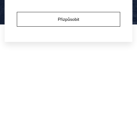
Ano
Ne
Přizpůsobit